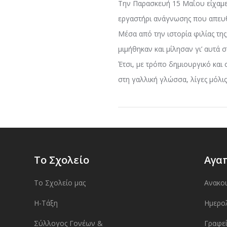
Την Παρασκευή 15 Μαΐου είχαμε 
εργαστήρι ανάγνωσης που απευθυ
Μέσα από την ιστορία φιλίας τη
μιμήθηκαν και μίλησαν γι’ αυτά σ
Έτσι, με τρόπο δημιουργικό και
στη γαλλική γλώσσα, λίγες μόλις
Το Σχολείο
Αγα
Το Σχολείο μας
Ανακο
Η-Τάξη
Ημερο
Σύλλογος Γονέων &
Γραφεί