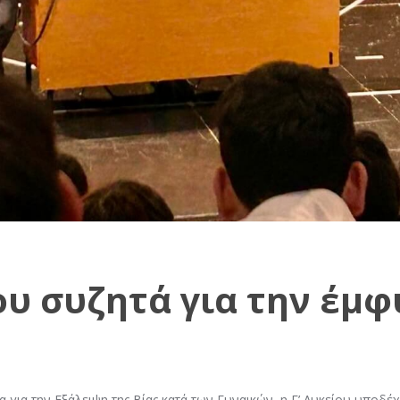
ου συζητά για την έμφ
για την Εξάλειψη της Βίας κατά των Γυναικών, η Γ’ Λυκείου υποδέχ