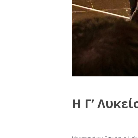
Η Γ’ Λυκεί
Με αφορμή την Παγκόσμια Ημέρα 