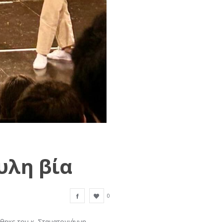
υλη βία
0
θηκε τον κ. Σταματογιάννη,