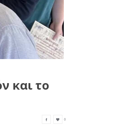
ν και το
0