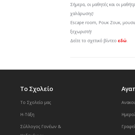
Σήμερα, οι μαθητές και οι μαθήτ
χαλάρωσης!
Escape room, Ρουκ Ζουκ, μουσικέ
ξεχωριστή!
Δείτε το σχετικό βίντεο
εδώ
.
Το Σχολείο
Αγα
Το Σχολείο μας
Ανακο
Η-Τάξη
Ημερο
Σύλλογος Γονέων &
Γραφεί