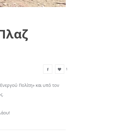
 Πλαζ
1
 Ενεργού Πολίτη» και υπό τον
ς.
λάου!