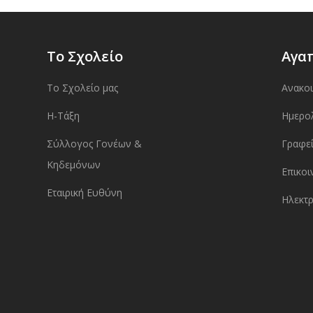
Το Σχολείο
Αγα
Το Σχολείο μας
Ανακο
Η-Τάξη
Ημερο
Σύλλογος Γονέων &
Γραφεί
Κηδεμόνων
Επικοι
Εταιρική Ευθύνη
Ηλεκτρ