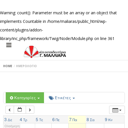
1:00 πμ
Warning
: count(): Parameter must be an array or an object that
implements Countable in
/home/maliaras/public_html/wp-
2:00 πμ
content/plugins/addon-
library/inc_php/framework/Twig/Node/Module.php
on line
361
3:00 πμ
4:00 πμ
HOME
ΗΜΕΡΟΛΟΓΙΟ
5:00 πμ
6:00 πμ
Κατηγορίες
Ετικέτες
7:00 πμ
3
4
5
6
7
8
9
Δε
Τρ
Τε
Πε
Πα
Σα
Κυ
Ολοήμερη